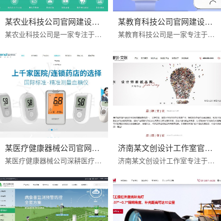
某农业科技公司官网建设项目
某教育科技公司官网建设项目
某农业科技公司是一家专注于智慧农业解决方案的企业，核心业务包括智能灌溉设备研发、···
某教育科技公司是一家专注于 K12 阶段在线教育产品研发的企业，核心业务包括智能备课系···
某医疗健康器械公司官网建设项目
济南某文创设计工作室官网建设项目
某医疗健康器械公司深耕医疗设备领域 10 余年，核心产品涵盖临床诊断设备（如全自动生···
济南某文创设计工作室专注于 “传统文化 + 现代设计” 融合创作，核心业务包括文创产品···