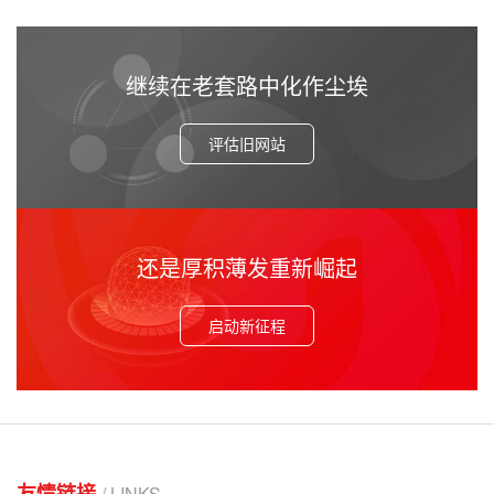
继续在老套路中化作尘埃
评估旧网站
还是厚积薄发重新崛起
启动新征程
友情链接
/ LINKS