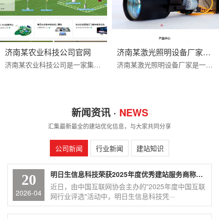
济南某农业科技公司官网
济南某激光照明设备厂家官网
济南某农业科技公司是一家集农业技术研发、种子培育、智慧农业解决方案于一体的现代化···
济南某激光照明设备厂家是一家专注于高端激光照明技术研发与生产的高新技术企业，产品···
新闻资讯 ·
NEWS
汇集最新最全的建站优化信息，与大家共同分享
公司新闻
行业新闻
建站知识
明日生信息科技荣获2025年度优秀建站服务商称号，AI赋能建站再获业界认可
20
近日，由中国互联网协会主办的"2025年度中国互联
2026-04
网行业评选"活动中，明日生信息科技凭···