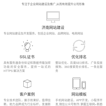
专注于企业网站建设及推广,从而有效提升公司形象
济南网站建设
专业网站建设及开发服务，包括企业网站、品牌网站、电商网站
SSL证书
优化排名
具有服务器身份验证和数据传输加密
整站优化、百度SEO排名、广告投放
功能的安全服务，提供一站式的
搜狗、360搜索竞价排名。一条龙服
HTTPS 解决方案
务
客户案例
网站模板
专业技术团队，展示效果好，值得信
手机网站建设，APP开发，小程序开
赖，助力品牌成为行业标杆，发展新
发,微信公众号制作,掌握互联网+新趋