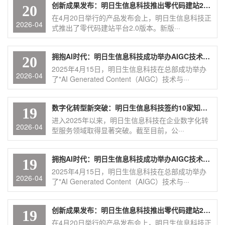
创新成果发布：明日生信息科技推出零代码建站2.0平台
20
在4月20日举行的产品发布会上，明日生信息科技正
2026-04
式推出了零代码建站平台2.0版本。新版···
拥抱AI时代：明日生信息科技成功举办AIGC技术交流大会
20
2025年4月15日，明日生信息科技在总部成功举办
2026-04
了"AI Generated Content（AIGC）技术与···
数字化转型新突破：明日生信息科技签约10家知名企业客户
19
进入2025年以来，明日生信息科技在企业数字化转
2026-04
型服务领域取得显著突破。截至目前，公···
拥抱AI时代：明日生信息科技成功举办AIGC技术交流大会
19
2025年4月15日，明日生信息科技在总部成功举办
2026-04
了"AI Generated Content（AIGC）技术与···
创新成果发布：明日生信息科技推出零代码建站2.0平台
19
在4月20日举行的产品发布会上，明日生信息科技正