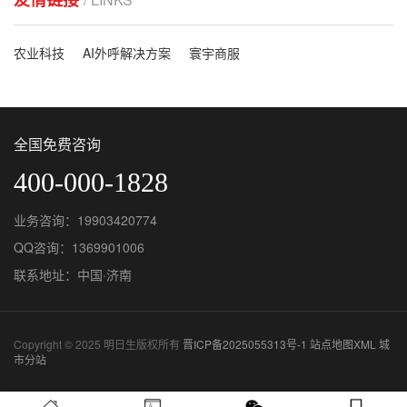
农业科技
AI外呼解决方案
寰宇商服
全国免费咨询
400-000-1828
业务咨询：19903420774
QQ咨询：1369901006
联系地址：中国·济南
Copyright © 2025 明日生版权所有
晋ICP备2025055313号-1
站点地图XML
城
市分站