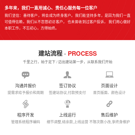
多年来，我们一直用诚心、责任心服务每一位客户
我们坚信：善待客户，将会成为终身客户。我们能坚持多年，是因为我们一直
可值得信赖。我们从不忽悠初访客户， 也未曾收到过客户投诉， 我们用心做好
本职工作，不忘初心，方得始终。
建站流程 ·
PROCESS
千里之行，始于足下 / 迈出建站第一步，从联系我们开始
沟通并报价
签订协议
页面设计
提需求给予报价和周期
签建站协议,付款预支付
首页版面、颜色设计
程序开发
上线运行
售后维护
管理系统程序编码
细节调整,结余款,上线运营
不限次数小改,享终身维护