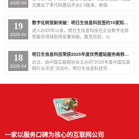
2026-04
式推出了零代码建站平台2.0版本。新版···
数字化转型新突破：明日生信息科技签约10家知名企业客户
19
进入2025年以来，明日生信息科技在企业数字化转
2026-04
型服务领域取得显著突破。截至目前，公···
明日生信息科技荣获2025年度优秀建站服务商称号，AI赋能建站再获业界认可
18
近日，由中国互联网协会主办的"2025年度中国互联
2026-04
网行业评选"活动中，明日生信息科技凭···
一家以服务口碑为核心的互联网公司