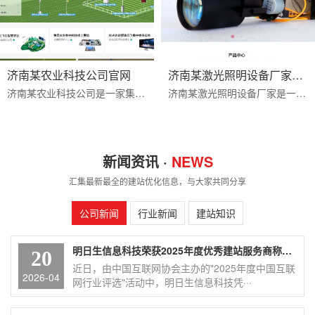
济南某农业科技公司官网
济南某激光照明设备厂家官网
济南某农业科技公司是一家集农业技术研发、种子培育、智慧农业解决方案于一体的现代化···
济南某激光照明设备厂家是一家专注于高端激光照明技术研发与生产的高新技术企业，产品···
新闻资讯 ·
NEWS
汇集最新最全的建站优化信息，与大家共同分享
公司新闻
行业新闻
建站知识
明日生信息科技荣获2025年度优秀建站服务商称号，AI赋能建站再获业界认可
20
近日，由中国互联网协会主办的"2025年度中国互联
2026-04
网行业评选"活动中，明日生信息科技凭···