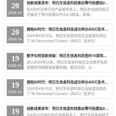
创新成果发布：明日生信息科技推出零代码建站2.0平台
20
在4月20日举行的产品发布会上，明日生信息科技正
2026-04
式推出了零代码建站平台2.0版本。新版···
拥抱AI时代：明日生信息科技成功举办AIGC技术交流大会
20
2025年4月15日，明日生信息科技在总部成功举办
2026-04
了"AI Generated Content（AIGC）技术与···
数字化转型新突破：明日生信息科技签约10家知名企业客户
19
进入2025年以来，明日生信息科技在企业数字化转
2026-04
型服务领域取得显著突破。截至目前，公···
拥抱AI时代：明日生信息科技成功举办AIGC技术交流大会
19
2025年4月15日，明日生信息科技在总部成功举办
2026-04
了"AI Generated Content（AIGC）技术与···
创新成果发布：明日生信息科技推出零代码建站2.0平台
19
在4月20日举行的产品发布会上，明日生信息科技正