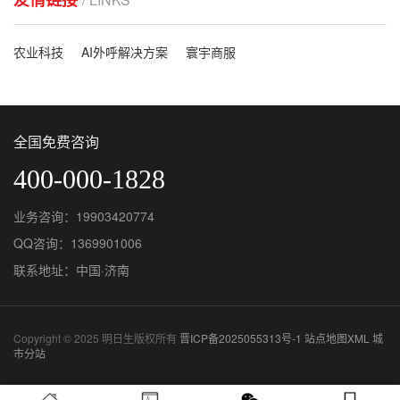
农业科技
AI外呼解决方案
寰宇商服
全国免费咨询
400-000-1828
业务咨询：19903420774
QQ咨询：1369901006
联系地址：中国·济南
Copyright © 2025 明日生版权所有
晋ICP备2025055313号-1
站点地图XML
城
市分站