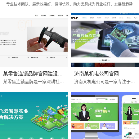
专业技术团队，展示效果好，值得信赖，助力品牌成为行业标杆，发展新趋势
某零售连锁品牌官网建设项目
济南某机电公司官网
某零售连锁品牌是一家深耕社区便民服务的企业，旗下拥有 50 余家线下门店，主营生鲜食···
济南某机电公司是一家专注于工业机电设备研发、生产、销售及售后运维于一体的现代化企···