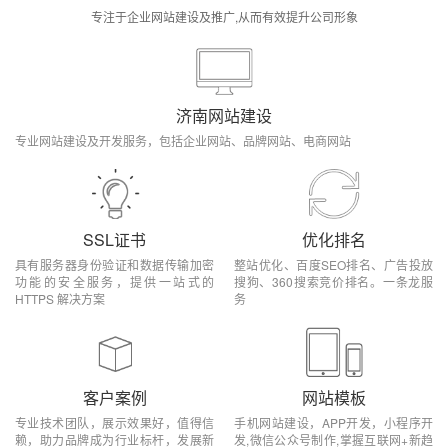
专注于企业网站建设及推广,从而有效提升公司形象
济南网站建设
专业网站建设及开发服务，包括企业网站、品牌网站、电商网站
SSL证书
优化排名
具有服务器身份验证和数据传输加密
整站优化、百度SEO排名、广告投放
功能的安全服务，提供一站式的
搜狗、360搜索竞价排名。一条龙服
HTTPS 解决方案
务
客户案例
网站模板
专业技术团队，展示效果好，值得信
手机网站建设，APP开发，小程序开
赖，助力品牌成为行业标杆，发展新
发,微信公众号制作,掌握互联网+新趋