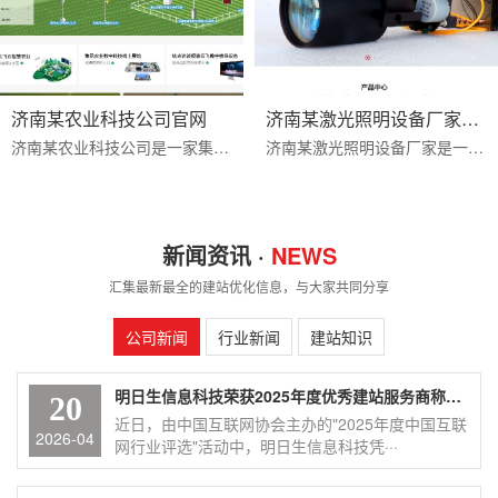
济南某农业科技公司官网
济南某激光照明设备厂家官网
济南某农业科技公司是一家集农业技术研发、种子培育、智慧农业解决方案于一体的现代化···
济南某激光照明设备厂家是一家专注于高端激光照明技术研发与生产的高新技术企业，产品···
新闻资讯 ·
NEWS
汇集最新最全的建站优化信息，与大家共同分享
公司新闻
行业新闻
建站知识
明日生信息科技荣获2025年度优秀建站服务商称号，AI赋能建站再获业界认可
20
近日，由中国互联网协会主办的"2025年度中国互联
2026-04
网行业评选"活动中，明日生信息科技凭···