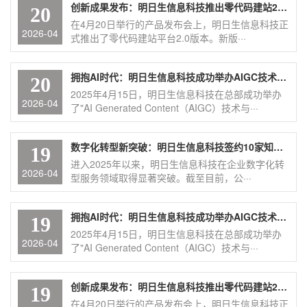
创新成果发布：明日生信息科技推出零代码建站2.0平台
20
在4月20日举行的产品发布会上，明日生信息科技正
2026-04
式推出了零代码建站平台2.0版本。新版···
拥抱AI时代：明日生信息科技成功举办AIGC技术交流大会
20
2025年4月15日，明日生信息科技在总部成功举办
2026-04
了"AI Generated Content（AIGC）技术与···
数字化转型新突破：明日生信息科技签约10家知名企业客户
19
进入2025年以来，明日生信息科技在企业数字化转
2026-04
型服务领域取得显著突破。截至目前，公···
拥抱AI时代：明日生信息科技成功举办AIGC技术交流大会
19
2025年4月15日，明日生信息科技在总部成功举办
2026-04
了"AI Generated Content（AIGC）技术与···
创新成果发布：明日生信息科技推出零代码建站2.0平台
19
在4月20日举行的产品发布会上，明日生信息科技正