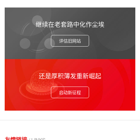
继续在老套路中化作尘埃
评估旧网站
还是厚积薄发重新崛起
启动新征程
友情链接
/ LINKS