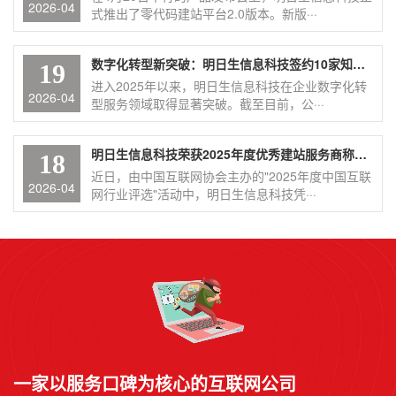
2026-04
式推出了零代码建站平台2.0版本。新版···
数字化转型新突破：明日生信息科技签约10家知名企业客户
19
进入2025年以来，明日生信息科技在企业数字化转
2026-04
型服务领域取得显著突破。截至目前，公···
明日生信息科技荣获2025年度优秀建站服务商称号，AI赋能建站再获业界认可
18
近日，由中国互联网协会主办的"2025年度中国互联
2026-04
网行业评选"活动中，明日生信息科技凭···
一家以服务口碑为核心的互联网公司